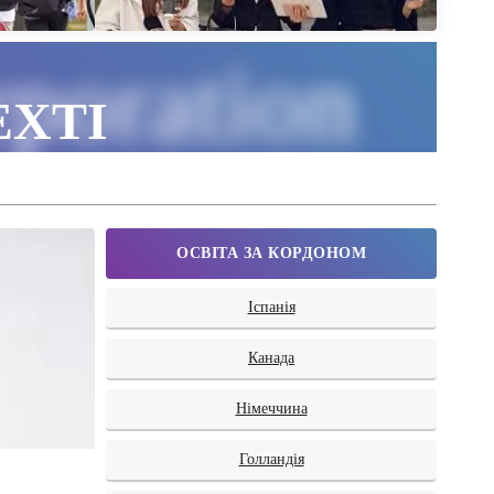
poration
ЕХТІ
ОСВІТА ЗА КОРДОНОМ
Іспанія
Канада
Німеччина
Голландія