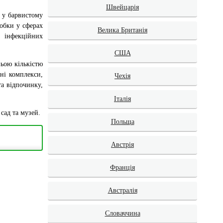
Швейцарія
 у барвистому
робки у сферах
Велика Британія
, інфекційних
США
ньою кількістю
ьні комплекси,
Чехія
та відпочинку,
Італія
сад та музей.
Польща
Австрія
Франція
Австралія
Словаччина