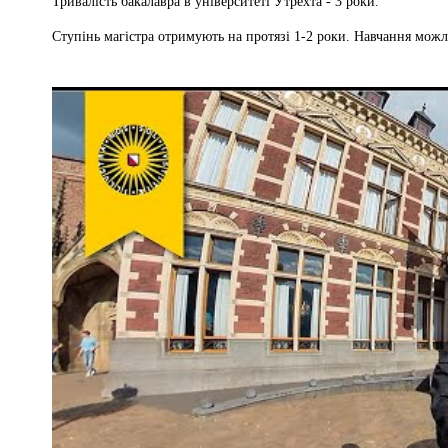
Тривалість бакалавра в університеті Утрехта - 3 роки.
Ступінь магістра отримують на протязі 1-2 роки. Навчання мож