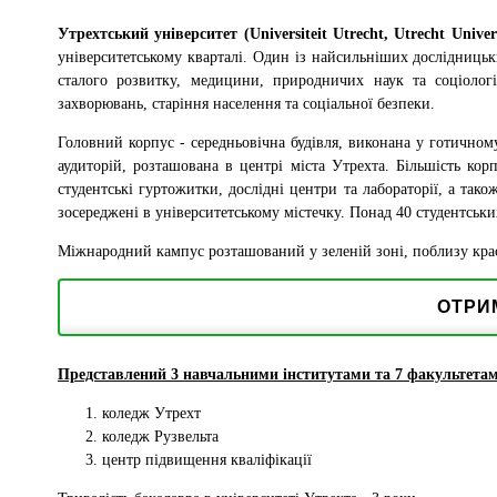
Утрехтський університет (Universiteit Utrecht, Utrecht Univer
університетському кварталі. Один із найсильніших дослідницьк
сталого розвитку, медицини, природничих наук та соціологі
захворювань, старіння населення та соціальної безпеки.
Головний корпус - середньовічна будівля, виконана у готичном
аудиторій, розташована в центрі міста Утрехта. Більшість кор
студентські гуртожитки, дослідні центри та лабораторії, а тако
зосереджені в університетському містечку. Понад 40 студентськ
Міжнародний кампус розташований у зеленій зоні, поблизу краси
ОТРИ
Представлений 3 навчальними інститутами та 7 факультета
коледж Утрехт
коледж Рузвельта
центр підвищення кваліфікації