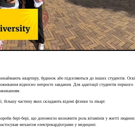
винаймають квартиру, будинок або підселяються до інших студентів. Оск
оживання відносно непросте завдання. Для адаптації студентів першого
роживанням.
ї, більшу частину яких складають відомі фізики та лікарі:
ороби бері-бері, що допомогло визначити роль вітамінів у житті людини
астосував механізм електрокардіограми у медицині.