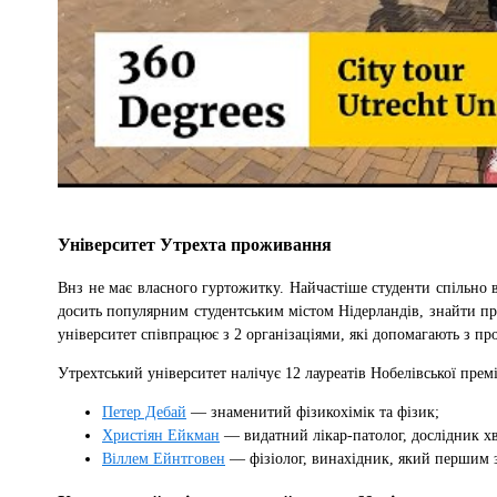
Університет Утрехта проживання
Внз не має власного гуртожитку. Найчастіше студенти спільно 
досить популярним студентським містом Нідерландів, знайти пр
університет співпрацює з 2 організаціями, які допомагають з п
Утрехтський університет налічує 12 лауреатів Нобелівської премі
Петер Дебай
— знаменитий фізикохімік та фізик;
Христіян Ейкман
— видатний лікар-патолог, дослідник хв
Віллем Ейнтговен
— фізіолог, винахідник, який першим з