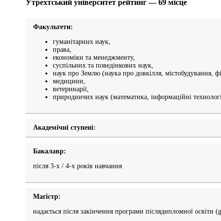
Утрехтський університет рейтинг — 69 місце
Факультети:
гуманітарних наук,
права,
економіки та менеджменту,
суспільних та поведінкових наук,
наук про Землю (наука про довкілля, містобудування, фі
медицини,
ветеринарії,
природничих наук (математика, інформаційні технології,
Академічні ступені:
Бакалавр:
після 3-х / 4-х років навчання
Магістр:
надається після закінчення програми післядипломної освіти (gr