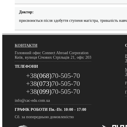
Доктор:
присвоюється після здобуття ступеня магістра, тривалість навч
КОНТАКТИ
Головний офис Connect Abroad Corporation
Київ, вулиця Січових Стрільців 21, офіс 203
ТЕЛЕФОНИ
+38
(068)
70-505-70
+38
(073)
70-505-70
F
+38
(099)
70-505-70
П
info@cac-edu.com.ua
ГРАФІК РОБОТИ
Пн.-Пт. 10:00 - 17:00
Сб. за попередньою домовленістю