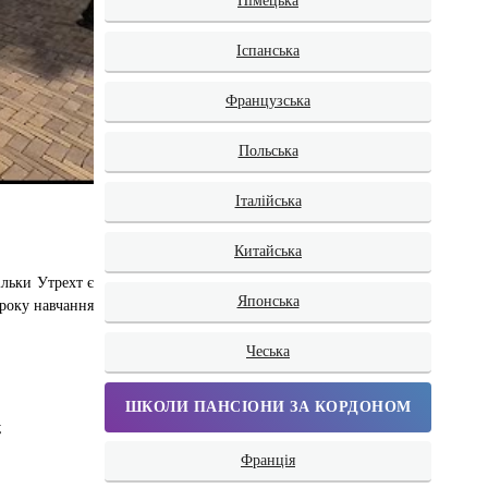
Німецька
Іспанська
Французська
Польська
Італійська
Китайська
ільки Утрехт є
Японська
 року навчання
Чеська
ШКОЛИ ПАНСІОНИ ЗА КОРДОНОМ
;
Франція