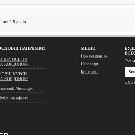
ання 2-5 років
ОСНОВНІ НАПРЯМКИ
МЕНЮ
БУДЬ
ВСІ
Про компанію
ВИЩА ОСВІТА
Тут м
Нагороди
ЗА КОРДОНОМ
Контакти
МОВНІ КУРСИ
ЗА КОРДОНОМ
ДЯК
acebook Messanger
ублічна оферта