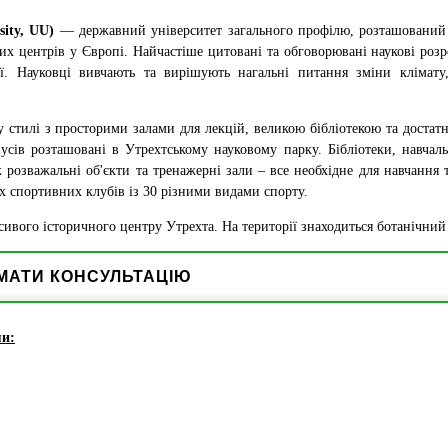
sity, UU)
— державний університет загального профілю, розташований
их центрів у Європі. Найчастіше цитовані та обговорювані наукові роз
ї. Науковці вивчають та вирішують нагальні питання зміни клімату
у стилі з просторими залами для лекцій, великою бібліотекою та достат
пусів розташовані в Утрехтському науковому парку. Бібліотеки, навчал
ж розважальні об'єкти та тренажерні зали – все необхідне для навчання 
их спортивних клубів із 30 різними видами спорту.
вого історичного центру Утрехта. На території знаходиться ботанічний 
МАТИ КОНСУЛЬТАЦІЮ
ми: