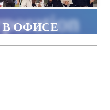
poration
 В ОФИСЕ