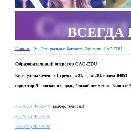
Connect
ВСЕГДА 
Главная
Официальные Контакты Компании CAC-EDU
Образовательный оператор
CAC-EDU
Киев, улица Сечевых Стрельцов 21, офис 203, индекс 04053
(ориентир Львовская площадь, ближайшее метро - Золотые 
+38 (068) 70-505-70
(вайбер, телеграм)
+38 (073) 70-505-70
+38 (099) 70-505-70