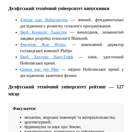
Делфтський технічний університет випускники
Адріан ван Вейнгаарден
— вчений, фундаментальні
дослідження у розвитку сучасного програмування.
Якоб Корнеліс Хаарстен
— винахідник, знаменитий
завдяки розробці технології Bluetooth.
Фредерік Жак Філіпс
— виконавчий директор
голландської компанії Philips.
Якоб Хендрік Вант-Гофф
— хімік, удостоєний
Нобелівської премії.
Симон ван дер Мер
— лауреат Нобелівської премії у
дослідженнях квантової фізики.
Делфтський технічний університет рейтинг — 127
місце
Факультети:
механіки, морської інженерії та матеріалознавства;
архітектурний;
будівництва та наук про Землю;
електротехніки, математики та інформатики;