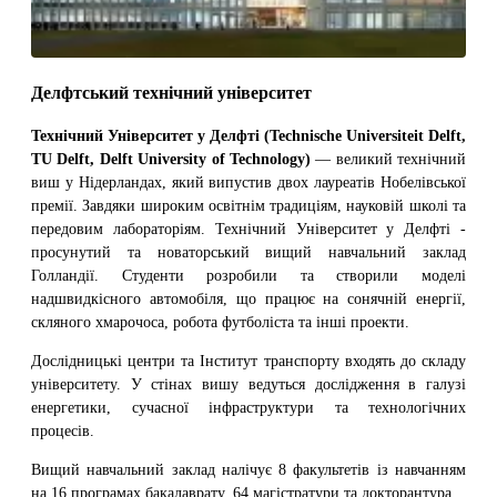
Делфтський технічний університет
Технічний Університет у Делфті (Technische Universiteit Delft,
TU Delft, Delft University of Technology)
— великий технічний
виш у Нідерландах, який випустив двох лауреатів Нобелівської
премії. Завдяки широким освітнім традиціям, науковій школі та
передовим лабораторіям. Технічний Університет у Делфті -
просунутий та новаторський вищий навчальний заклад
Голландії. Студенти розробили та створили моделі
надшвидкісного автомобіля, що працює на сонячній енергії,
скляного хмарочоса, робота футболіста та інші проекти.
Дослідницькі центри та Інститут транспорту входять до складу
університету. У стінах вишу ведуться дослідження в галузі
енергетики, сучасної інфраструктури та технологічних
процесів.
Вищий навчальний заклад налічує 8 факультетів із навчанням
на 16 програмах бакалаврату, 64 магістратури та докторантура.