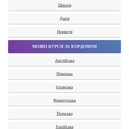
Швеція
Данія
Норвегія
МОВНІ КУРСИ ЗА КОРДОНОМ
Англійська
Німецька
Іспанська
Французська
Польська
Італійська