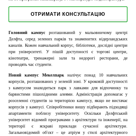
ОТРИМАТИ КОНСУЛЬТАЦІЮ
Головний кампус
розташований у мальовничому центрі
Делфта, серед зелених парків та знаменитих нідерландських
каналів. Кожен навчальний корпус, бібліотеки, дослідні центри
при університеті. У пішій доступності є торгові центри,
кінотеатри, тренажерні зали та недорогі ресторани, де
проводять час студенти.
Новий кампус Мекелпарк
налічує понад 10 навчальних
корпусів, розташованих у зеленій зоні. У кроковій доступності
з кампусом знаходиться парк з лавками для відпочинку та
барвистими пішохідними алеями. Адміністрація допомагає у
розселенні студентів за територією кампусу, якщо не вистачає
корпусів у кампусі. Співробітники вишу підбирають підходящі
апартаменти поблизу університету. Оскільки Делфтський
університет відомий програмами з архітектури та інженерії, на
території є яскраві приклади сучасної архітектури.
Загальновідомий об'єкт – це атріум у стилі архітектурного