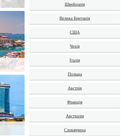
Швейцарія
Велика Британія
США
Чехія
Італія
Польща
Австрія
Франція
Австралія
Словаччина