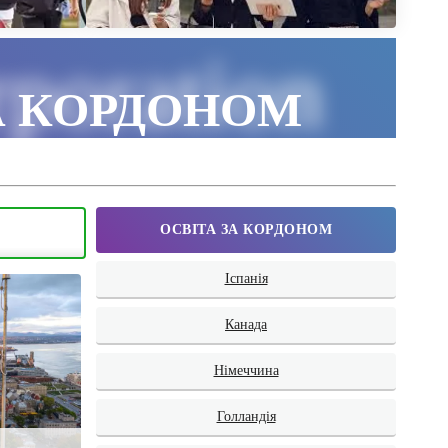
poration
А КОРДОНОМ
ОСВІТА ЗА КОРДОНОМ
Іспанія
Канада
Німеччина
Голландія