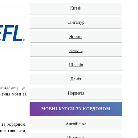
Китай
Сінгапур
Японія
Бельгія
Швеція
Данія
риває двері до
Норвегія
чення мови за
МОВНІ КУРСИ ЗА КОРДОНОМ
Англійська
 за кордоном,
ися говорити,