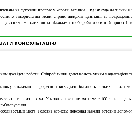
ване на суттєвий прогрес у короткі терміни. English буде не тільки в к
Постійне використання мови сприяє швидкій адаптації та покращенн
іють сучасними методиками та підходами, щоб зробити освітній процес ін
МАТИ КОНСУЛЬТАЦІЮ
енним досвідом роботи. Співробітники допомагають учням з адаптацією 
існому викладанні. Професійні викладачі, більшість із яких – носії м
турована та захоплююча. У мовній школі не вчитимете 100 слів на день,
пам'ятовування.
собливостями міста. Головна користь: персонал завжди готовий допомо