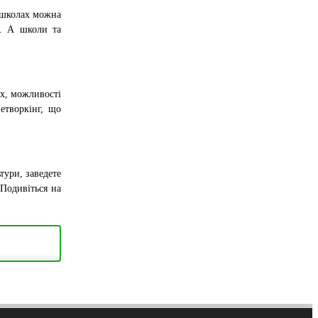
 школах можна
я. А школи та
ях, можливості
етворкінг, що
тури, заведете
 Подивіться на