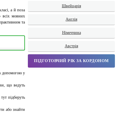
Швейцарія
ласі, а й поза
ю всіх мовних
Англія
терактивним та
Німеччина
Австрія
ПІДГОТОВЧИЙ РІК ЗА КОРДОНОМ
та допомогою у
ови, що ведуть
 тут підберуть
гти або знайти