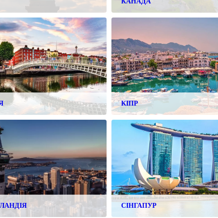
КАНАДА
Я
КІПР
ЕЛАНДІЯ
СІНГАПУР