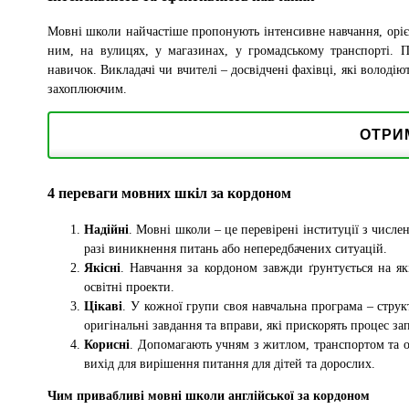
Мовні школи найчастіше пропонують інтенсивне навчання, орієнто
ним, на вулицях, у магазинах, у громадському транспорті. 
навичок. Викладачі чи вчителі – досвідчені фахівці, які волод
захоплюючим.
ОТРИ
4 переваги мовних шкіл за кордоном
Надійні
. Мовні школи – це перевірені інституції з числ
разі виникнення питань або непередбачених ситуацій.
Якісні
. Навчання за кордоном завжди ґрунтується на як
освітні проекти.
Цікаві
. У кожної групи своя навчальна програма – струк
оригінальні завдання та вправи, які прискорять процес за
Корисні
. Допомагають учням з житлом, транспортом та о
вихід для вирішення питання для дітей та дорослих.
Чим привабливі мовні школи англійської за кордоном