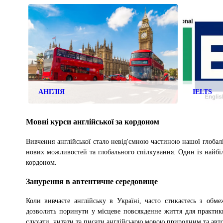
АНГЛІЯ
IELTS
Мовні курси англійської за кордоном
Вивчення англійської стало невід'ємною частиною нашої глобал
нових можливостей та глобального спілкування. Один із найбі
кордоном.
Занурення в автентичне середовище
Коли вивчаєте англійську в Україні, часто стикаєтесь з об
дозволить поринути у місцеве повсякденне життя для практик
слухати, читати та писати англійською мовою природним та ав