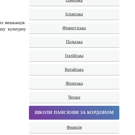
Німецька
Іспанська
вих мешканців.
Французська
ашу культурну
Польська
Італійська
Китайська
Японська
Чеська
ШКОЛИ ПАНСІОНИ ЗА КОРДОНОМ
Франція