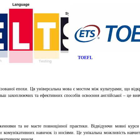
TOEFL
ізованої епохи. Ця універсальна мова є мостом між культурами, що відк
льш захоплюючих та ефективних способів освоєння англійської – це вив
меженнями та не маєте повноцінної практики. Відвідуючи мовні курси
и комунікативних навичок із носіями. Це унікальна можливість навчит
томатичним чином.