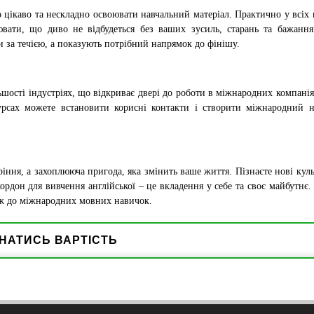
 цікаво та нескладно освоювати навчальний матеріал. Практично у всіх
лювати, що диво не відбудеться без ваших зусиль, старань та бажанн
 за течією, а показують потрібний напрямок до фінішу.
льшості індустріях, що відкриває двері до роботи в міжнародних компані
рсах можете встановити корисні контакти і створити міжнародний н
ріння, а захоплююча пригода, яка змінить ваше життя. Пізнаєте нові куль
ордон для вивчення англійської – це вкладення у себе та своє майбутнє.
рож до міжнародних мовних навичок.
ЗНАТИСЬ ВАРТІСТЬ