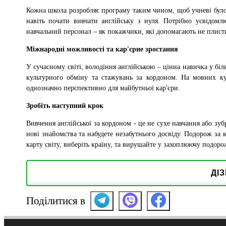
Кожна школа розробляє програму таким чином, щоб учневі було
навіть почати вивчати англійську з нуля. Потрібно усвідом
навчальний персонал – як покажчики, які допомагають не плисти
Міжнародні можливості та кар'єрне зростання
У сучасному світі, володіння англійською – цінна навичка у бі
культурного обміну та стажувань за кордоном. На мовних ку
однозначно перспективно для майбутньої кар'єри.
Зробіть наступний крок
Вивчення англійської за кордоном - це не сухе навчання або зуб
нові знайомства та набудете незабутнього досвіду. Подорож за к
карту світу, виберіть країну, та вирушайте у захоплюючу подо
ДІ
Поділитися в