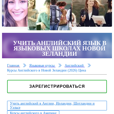
Connect Ab
УЧИТЬ АНГЛИЙСКИЙ ЯЗЫК В
ЯЗЫКОВЫХ ШКОЛАХ НОВОЙ
ЗЕЛАНДИИ
Главная
Языковые курсы
Английский
Курсы Английского в Новой Зеландии (2026) Цена
ЗАРЕГИСТРИРОВАТЬСЯ
Учить английский в Англии, Ирландии, Шотландии и
Уэльсе
Курсы английского в Америке