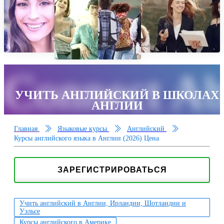
Connect Ab
УЧИТЬ АНГЛИЙСКИЙ В ШКОЛАХ
АНГЛИИ
Главная
Языковые курсы
Английский
Курсы английского языка в Англии (2026) Цена
ЗАРЕГИСТРИРОВАТЬСЯ
Учить английский в Англии, Ирландии, Шотландии и
Уэльсе
Курсы английского в Америке