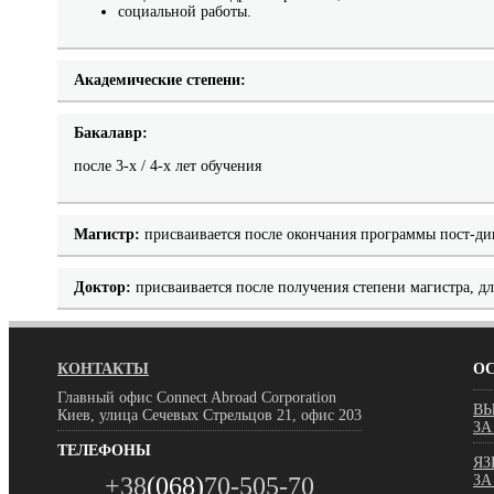
социальной работы.
Академические степени:
Бакалавр:
после 3-х / 4-х лет обучения
Магистр:
присваивается после окончания программы пост-дип
Доктор:
присваивается после получения степени магистра, дл
КОНТАКТЫ
О
Главный офис Connect Abroad Corporation
ВЫ
Киев, улица Сечевых Стрельцов 21, офис 203
ЗА
ТЕЛЕФОНЫ
ЯЗ
+38
(068)
70-505-70
ЗА