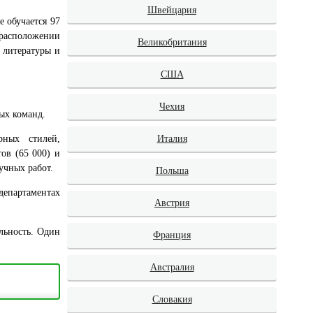
Швейцария
 обучается 97
 расположении
Великобритания
 литературы и
США
Чехия
ых команд.
рных стилей,
Италия
тов (65 000) и
учных работ.
Польша
 департаментах
Австрия
ельность. Один
Франция
Австралия
Словакия