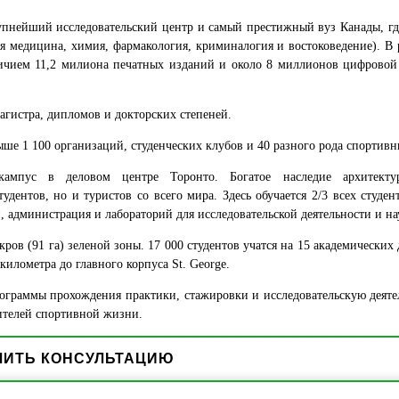
нейший исследовательский центр и самый престижный вуз Канады, где
ия медицина, химия, фармакология, криминалогия и востоковедение). В
личием 11,2 милиона печатных изданий и около 8 миллионов цифровой
агистра, дипломов и докторских степеней.
ше 1 100 организаций, студенческих клубов и 40 разного рода спортивн
ампус в деловом центре Торонто. Богатое наследие архитекту
дентов, но и туристов со всего мира. Здесь обучается 2/3 всех студен
, администрация и лабораторий для исследовательской деятельности и на
кров (91 га) зеленой зоны. 17 000 студентов учатся на 15 академических
километра до главного корпуса St. George.
программы прохождения практики, стажировки и исследовательскую деят
ителей спортивной жизни.
ЧИТЬ КОНСУЛЬТАЦИЮ