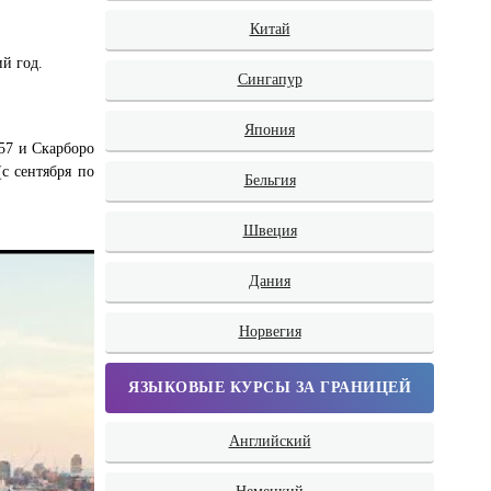
Китай
ий год.
Сингапур
Япония
57 и Скарборо
с сентября по
Бельгия
Швеция
Дания
Норвегия
ЯЗЫКОВЫЕ КУРСЫ ЗА ГРАНИЦЕЙ
Английский