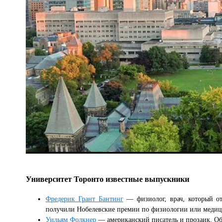
Университет Торонто известные выпускники
Фредерик Грант Бантинг
— физиолог, врач, который о
получили Нобелевские премии по физиологии или медици
Уильям Фолкнер
— американский писатель и прозаик. Обл