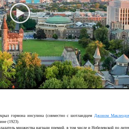
ткрыл гормона инсулина (совместно с шотландцем
Джоном Маклеодо
не (1923).
адатель множества награди премий, в том числе и Нобелевской по литер