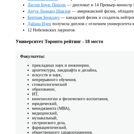
Лестер Боулс Пирсон
— дипломат и 14 Премьер-министр К
Артур Леонард Шавлов
— американский физик, обладател
Бертрам Брокхауз
— канадский физик и создатель нейтрон
Дайана Иден
получила диплом с отличием университета 
12 Нобелевских лауреатов.
Университет Торонто рейтинг - 18 место
Факультеты:
прикладных наук и инженерии,
архитектуры, ландшафта и дизайна,
искусств и наук,
непрерывного обучения,
стоматологический
образование,
ИТ,
кинезиологии и физического воспитания,
юридический,
менеджмента (МВА),
медицинский,
музыкальный,
сестринского дела,
фармацевтический,
общественного здравоохранения,