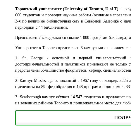
Торонтский университет (University of Toronto, U of T)
— круп
000 студентов и проводят научные работы (оснвные направлен
3-я по величине библиотечная сеть в Северной Америке с на
периодики с 44 библитеками.
Представлен 7 коледжами со свыше 1 000 программ бакалавра, м
Университет в Торонто представлен 3 кампусами с наличием свы
1. St. George - основной и первый университетский к
достопримечательностей и памятников привлекают не только сту
представлены большинство факультетов, кафедр, специальностей
2. Кампус Mississauga основанный в 1967 году с площадью 225 а
с делением на 89 сфер обучения и 148 программ и дипломов. 33 
3. Scarborough кампус обучает 14 547 студентов и предлагает 
из зеленных районов Торонто и привлекательное место для люб
ПОЛУ