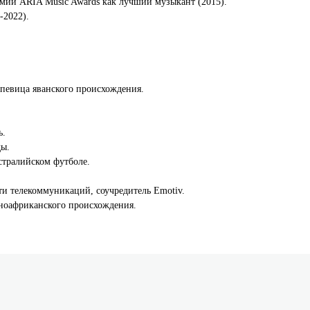
мии ARIA Music Awards как лучший музыкант (2015).
-2022).
.
певица яванского происхождения.
ь.
ды.
тралийском футболе.
ти телекоммуникаций, соучредитель Emotiv.
ноафриканского происхождения.