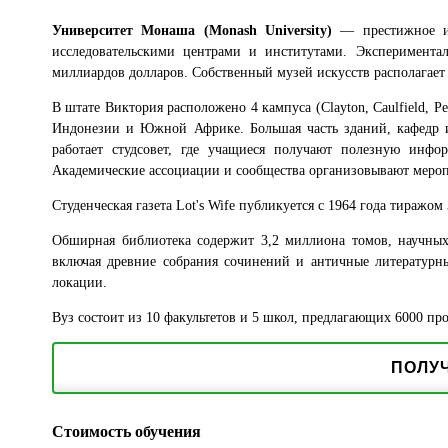
Университет Монаша (Monash University)
— престижное и 
исследовательскими центрами и институтами. Эксперимента
миллиардов долларов. Собственный музей искусств располагает
В штате Виктория расположено 4 кампуса (Clayton, Caulfield, Pe
Индонезии и Южной Африке. Большая часть зданий, кафедр и 
работает студсовет, где учащиеся получают полезную инф
Академические ассоциации и сообщества организовывают меропр
Студенческая газета Lot's Wife публикуется с 1964 года тираж
Обширная библиотека содержит 3,2 миллиона томов, научных 
включая древние собрания сочинений и античные литературны
локации.
Вуз состоит из 10 факультетов и 5 школ, предлагающих 6000 п
ПОЛУ
Стоимость обучения