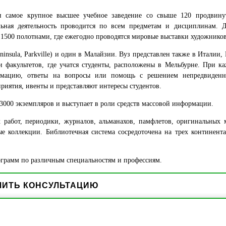
самое крупное высшее учебное заведение со свыше 120 продвину
льная деятельность проводится по всем предметам и дисциплинам. 
 1500 полотнами, где ежегодно проводятся мировые выставки художнико
ninsula, Parkville) и один в Малайзии. Вуз представлен также в Италии,
факультетов, где учатся студенты, расположены в Мельбурне. При к
ормацию, ответы на вопросы или помощь с решением непредвиденн
иятия, ивенты и представляют интересы студентов.
ом 3000 экземпляров и выступает в роли средств массовой информации.
работ, периодики, журналов, альманахов, памфлетов, оригинальных 
е коллекции. Библиотечная система сосредоточена на трех континент
рограмм по различным специальностям и профессиям.
ЧИТЬ КОНСУЛЬТАЦИЮ