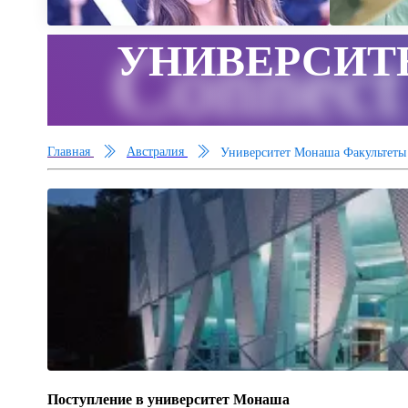
УНИВЕРСИТ
Connect
Главная
Австралия
Университет Монаша Факультеты 
Поступление в университет Монаша