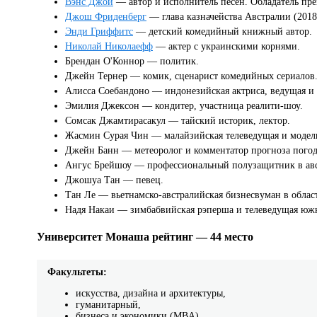
Вэнс Джой
— автор и исполнитель песен. Обладатель пре
Джош Фриденберг
— глава казначейства Австралии (2018
Энди Гриффитс
— детский комедийный книжный автор.
Николай Николаефф
— актер с украинскими корнями.
Брендан О'Коннор — политик.
Джейн Тернер — комик, сценарист комедийных сериалов
Алисса Соебандоно — индонезийская актриса, ведущая и 
Эмилия Джексон — кондитер, участница реалити-шоу.
Сомсак Джамтирасакул — тайский историк, лектор.
Жасмин Сурая Чин — малайзийская телеведущая и модел
Джейн Банн — метеоролог и комментатор прогноза пого
Ангус Брейшоу — профессиональный полузащитник в авс
Джошуа Тан — певец.
Тан Ле — вьетнамско-австралийская бизнесвуман в облас
Надя Накаи — зимбабвийская рэперша и телеведущая юж
Университет Монаша рейтинг — 44 место
Факультеты:
искусства, дизайна и архитектуры,
гуманитарный,
бизнеса и экономики (MBA),