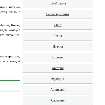
Швейцария
тыми научно-
Доход около 3
Великобритания
в.
США
 Индии, Китае,
аждом кампусе
ых ситуаций.
Чехия
Италия
манускриптов,
Польша
ах и в каждой
Австрия
Франция
Австралия
Словакия